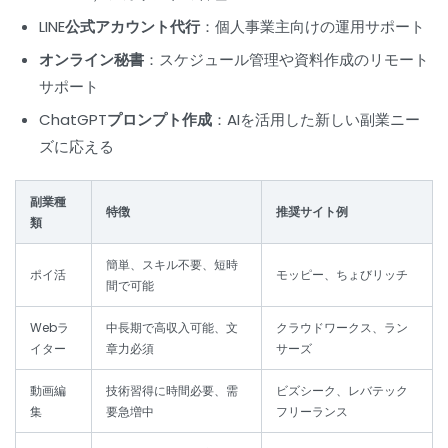
LINE公式アカウント代行
：個人事業主向けの運用サポート
オンライン秘書
：スケジュール管理や資料作成のリモート
サポート
ChatGPTプロンプト作成
：AIを活用した新しい副業ニー
ズに応える
副業種
特徴
推奨サイト例
類
簡単、スキル不要、短時
ポイ活
モッピー、ちょびリッチ
間で可能
Webラ
中長期で高収入可能、文
クラウドワークス、ラン
イター
章力必須
サーズ
動画編
技術習得に時間必要、需
ビズシーク、レバテック
集
要急増中
フリーランス