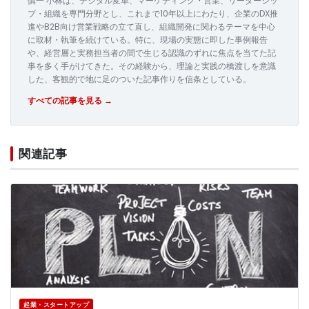
慎一 小林は、デジタル変革、マーケティング・営業、リーダーシッ
プ・組織を専門分野とし、これまで10年以上にわたり、企業のDX推
進やB2B向け営業戦略の立て直し、組織開発に関わるテーマを中心
に取材・執筆を続けている。特に、現場の実態に即した事例報告
や、経営層と実務担当者の間で生じる認識のずれに焦点を当てた記
事を多く手がけてきた。その経験から、理論と実践の橋渡しを意識
した、客観的で地に足のついた記事作りを信条としている。
すべての記事を見る →
関連記事
起業・スタートアップ