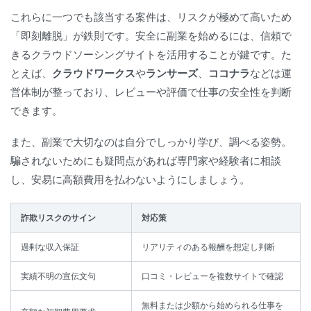
これらに一つでも該当する案件は、リスクが極めて高いため
「即刻離脱」が鉄則です。安全に副業を始めるには、信頼で
きるクラウドソーシングサイトを活用することが鍵です。た
とえば、
クラウドワークス
や
ランサーズ
、
ココナラ
などは運
営体制が整っており、レビューや評価で仕事の安全性を判断
できます。
また、副業で大切なのは自分でしっかり学び、調べる姿勢。
騙されないためにも疑問点があれば専門家や経験者に相談
し、安易に高額費用を払わないようにしましょう。
詐欺リスクのサイン
対応策
過剰な収入保証
リアリティのある報酬を想定し判断
実績不明の宣伝文句
口コミ・レビューを複数サイトで確認
無料または少額から始められる仕事を