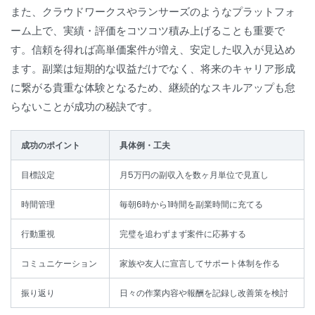
また、クラウドワークスやランサーズのようなプラットフォ
ーム上で、実績・評価をコツコツ積み上げることも重要で
す。信頼を得れば高単価案件が増え、安定した収入が見込め
ます。副業は短期的な収益だけでなく、将来のキャリア形成
に繋がる貴重な体験となるため、継続的なスキルアップも怠
らないことが成功の秘訣です。
成功のポイント
具体例・工夫
目標設定
月5万円の副収入を数ヶ月単位で見直し
時間管理
毎朝6時から1時間を副業時間に充てる
行動重視
完璧を追わずまず案件に応募する
コミュニケーション
家族や友人に宣言してサポート体制を作る
振り返り
日々の作業内容や報酬を記録し改善策を検討