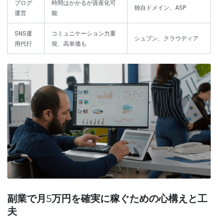
ブログ
時間はかかるが資産化可
独自ドメイン、ASP
運営
能
SNS運
コミュニケーション力重
シュブン、クラウディア
用代行
視、高単価も
副業で月5万円を確実に稼ぐための心構えと工
夫