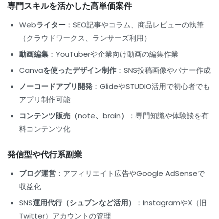
専門スキルを活かした高単価案件
Webライター
：SEO記事やコラム、商品レビューの執筆
（クラウドワークス、ランサーズ利用）
動画編集
：YouTuberや企業向け動画の編集作業
Canvaを使ったデザイン制作
：SNS投稿画像やバナー作成
ノーコードアプリ開発
：GlideやSTUDIO活用で初心者でも
アプリ制作可能
コンテンツ販売（note、brain）
：専門知識や体験談を有
料コンテンツ化
発信型や代行系副業
ブログ運営
：アフィリエイト広告やGoogle AdSenseで
収益化
SNS運用代行（シュブンなど活用）
：InstagramやX（旧
Twitter）アカウントの管理