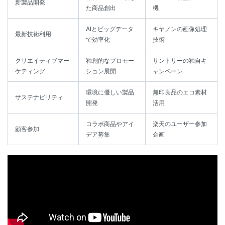
新製品開発
た商品創出
機
AIとビッグデータ
キヤノンの画像処理
最新技術利用
で効率化
技術
クリエイティブマー
独創的なプロモー
サントリーの独自キ
ケティング
ション展開
ャンペーン
環境に優しい製品
無印良品のエコ素材
サステナビリティ
開発
活用
コラボ商品やアイ
楽天のユーザー参加
顧客参加
デア募集
企画