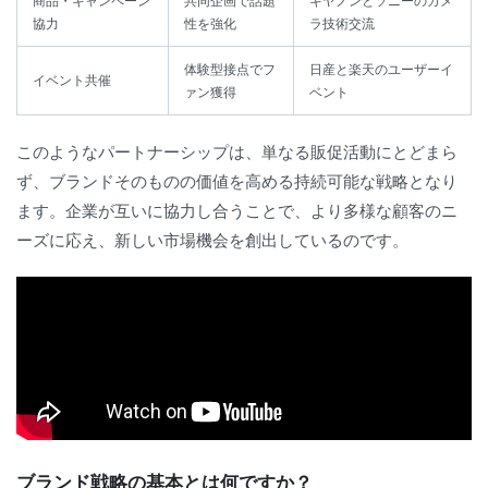
商品・キャンペーン
共同企画で話題
キヤノンとソニーのカメ
協力
性を強化
ラ技術交流
体験型接点でフ
日産と楽天のユーザーイ
イベント共催
ァン獲得
ベント
このようなパートナーシップは、単なる販促活動にとどまら
ず、ブランドそのものの価値を高める持続可能な戦略となり
ます。企業が互いに協力し合うことで、より多様な顧客のニ
ーズに応え、新しい市場機会を創出しているのです。
ブランド戦略の基本とは何ですか？