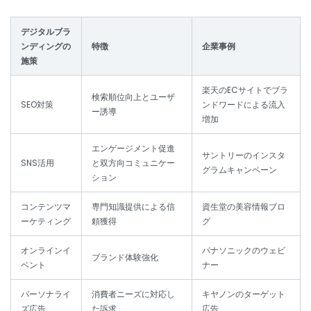
デジタルブラ
ンディングの
特徴
企業事例
施策
楽天のECサイトでブラ
検索順位向上とユーザ
SEO対策
ンドワードによる流入
ー誘導
増加
エンゲージメント促進
サントリーのインスタ
SNS活用
と双方向コミュニケー
グラムキャンペーン
ション
コンテンツマ
専門知識提供による信
資生堂の美容情報ブロ
ーケティング
頼獲得
グ
オンラインイ
パナソニックのウェビ
ブランド体験強化
ベント
ナー
パーソナライ
消費者ニーズに対応し
キヤノンのターゲット
ズ広告
た訴求
広告