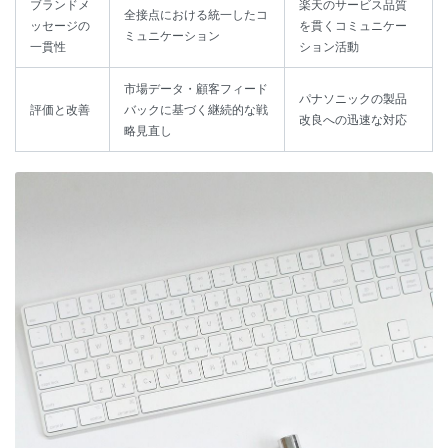
ブランドメ
楽天のサービス品質
全接点における統一したコ
ッセージの
を貫くコミュニケー
ミュニケーション
一貫性
ション活動
市場データ・顧客フィード
パナソニックの製品
評価と改善
バックに基づく継続的な戦
改良への迅速な対応
略見直し