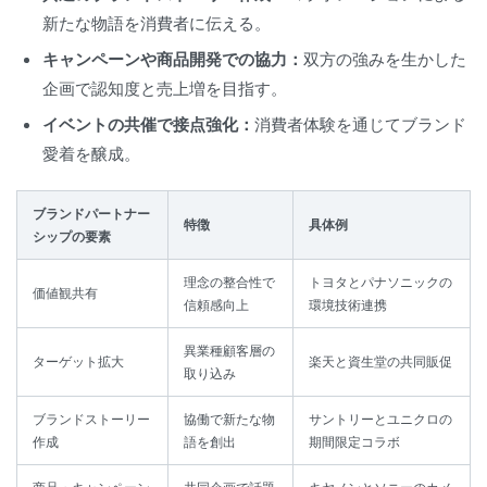
新たな物語を消費者に伝える。
キャンペーンや商品開発での協力：
双方の強みを生かした
企画で認知度と売上増を目指す。
イベントの共催で接点強化：
消費者体験を通じてブランド
愛着を醸成。
ブランドパートナー
特徴
具体例
シップの要素
理念の整合性で
トヨタとパナソニックの
価値観共有
信頼感向上
環境技術連携
異業種顧客層の
ターゲット拡大
楽天と資生堂の共同販促
取り込み
ブランドストーリー
協働で新たな物
サントリーとユニクロの
作成
語を創出
期間限定コラボ