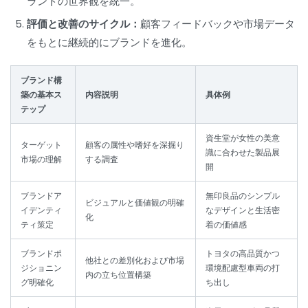
ランドの世界観を統一。
評価と改善のサイクル：
顧客フィードバックや市場データ
をもとに継続的にブランドを進化。
ブランド構
築の基本ス
内容説明
具体例
テップ
資生堂が女性の美意
ターゲット
顧客の属性や嗜好を深掘り
識に合わせた製品展
市場の理解
する調査
開
ブランドア
無印良品のシンプル
ビジュアルと価値観の明確
イデンティ
なデザインと生活密
化
ティ策定
着の価値感
ブランドポ
トヨタの高品質かつ
他社との差別化および市場
ジショニン
環境配慮型車両の打
内の立ち位置構築
グ明確化
ち出し