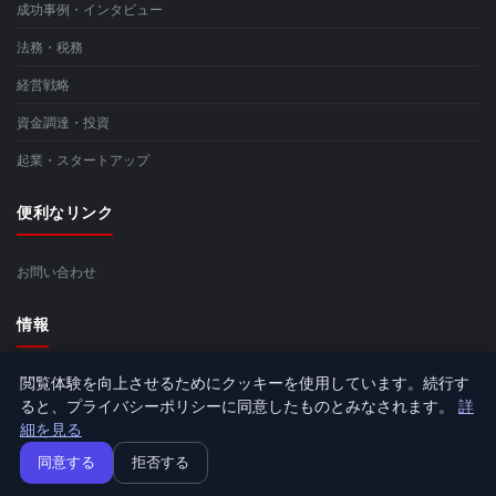
成功事例・インタビュー
法務・税務
経営戦略
資金調達・投資
起業・スタートアップ
便利なリンク
お問い合わせ
情報
閲覧体験を向上させるためにクッキーを使用しています。続行す
サイトマップ
ると、プライバシーポリシーに同意したものとみなされます。
詳
細を見る
同意する
拒否する
© 2026 Kijimadairakanko.jp. 全著作権所有.