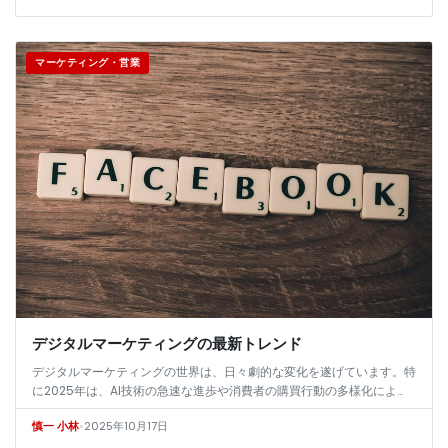
マーケティング・営業
デジタルマーケティングの最新トレンド
デジタルマーケティングの世界は、日々劇的な変化を遂げています。特
に2025年は、AI技術の急速な進歩や消費者の購買行動の多様化によ
り、マーケティング戦略の刷新が求められる年となりました。デジタル
•
2025年10月17日
慎一 小林
ネイテ…