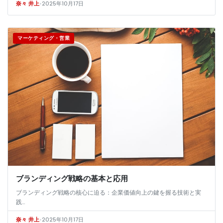
•
2025年10月17日
奈々 井上
戦略…
マーケティング・営業
ブランディング戦略の基本と応用
ブランディング戦略の核心に迫る：企業価値向上の鍵を握る技術と実
践…
•
2025年10月17日
奈々 井上