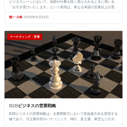
ビジネスシーンにおいて、依頼や仕事を快く受け入れるときに用いる
「お引き受けいたします」という表現は、単なる承諾の言葉以上の意味
を持ちます。この言葉は、相手に対する誠意、責任感、そして信頼性を
•
2025年10月22日
慎一 小林
伝える重要…
マーケティング・営業
B2Bビジネスの営業戦略
B2Bビジネスの営業戦略は、企業間取引において収益最大化を実現する
鍵であり、日立製作所やパナソニック、NEC、富士通、東芝などの大手
企業が先導し続けています。多様化する市場ニーズに応えるため、営業