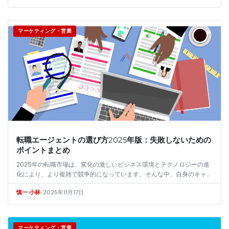
マーケティング・営業
転職エージェントの選び方2025年版：失敗しないための
ポイントまとめ
2025年の転職市場は、変化の激しいビジネス環境とテクノロジーの進
化により、より複雑で競争的になっています。そんな中、自身のキャリ
アを成功へ導くためには、信頼できる転職エージェントの利用が不可欠
•
2025年11月17日
慎一 小林
です。…
マーケティング・営業