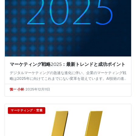
マーケティング戦略2025：最新トレンドと成功ポイント
デジタルマーケティングの急速な進化に伴い、企業のマーケティング戦
略は2025年に向けてこれまでにない変革を迎えています。AI技術の進
展や消費者行動の多様化、サステナビリティの重視など、多角的な要素
•
2025年12月11日
慎一 小林
が絡…
マーケティング・営業