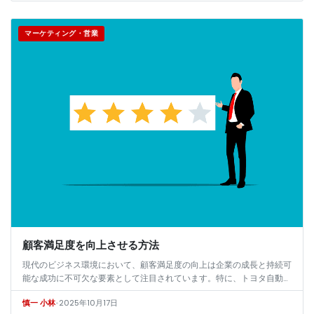
マーケティング・営業
顧客満足度を向上させる方法
現代のビジネス環境において、顧客満足度の向上は企業の成長と持続可
能な成功に不可欠な要素として注目されています。特に、トヨタ自動車
やパナソニック、資生堂、無印良品、ユニクロ、ソニー、楽天、星野リ
•
2025年10月17日
慎一 小林
ゾート、…