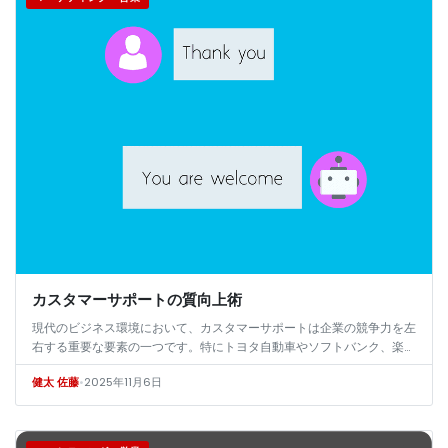
カスタマーサポートの質向上術
現代のビジネス環境において、カスタマーサポートは企業の競争力を左
右する重要な要素の一つです。特にトヨタ自動車やソフトバンク、楽
天、パナソニック、日本航空（JAL）、ヤマト運輸、NTTドコモ、
•
2025年11月6日
健太 佐藤
ANA（全…