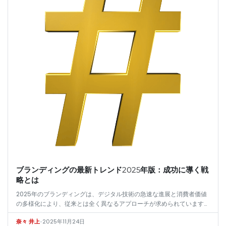
ブランディングの最新トレンド2025年版：成功に導く戦
略とは
2025年のブランディングは、デジタル技術の急速な進展と消費者価値
の多様化により、従来とは全く異なるアプローチが求められています。
企業が市場で際立ち、持続的な成長を実現するためには、単なる商品や
•
2025年11月24日
奈々 井上
サービ…