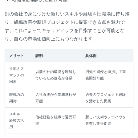
別の会社で身につけた新しいスキルや経験を旧職場に持ち帰
り、組織改善や新規プロジェクトに提案できる点も魅力で
す。これによってキャリアアップを目指すことが可能とな
り、自らの市場価値向上にもつながります。
メリット
説明
具体例
社風ミス
以前の社内環境を理解し
旧知の同僚と連携して業
マッチの
ているため適応が容易
務開始可能
回避
即戦力の
入社直後から業務遂行が
過去のプロジェクト経験
期待
可能
を活かした提案
スキル・
他社経験を組織で還元可
新しい技術やノウハウを
経験の活
能
共有し改善促進
用