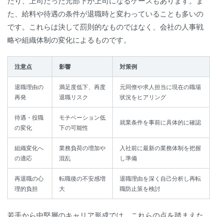
たり、上司だった元部下が上司になるケースもあります。ま
た、給料や待遇の条件が退職時と変わっていることも多いの
です。これらは決して罰則的なものではなく、会社の人事戦
略や組織体制の変化によるものです。
注意点
影響
対策例
退職理由の
満足度低下、再度
元同僚や求人担当に現在の職場
再発
退職リスク
状況をヒアリング
待遇・役職
モチベーション低
就業条件を事前に具体的に確認
の変化
下の可能性
組織変化へ
業務負荷の増加や
入社前に最新の業務体制を把握
の適応
混乱
し準備
再退職の心
転職後の不安感増
退職理由を深く自己分析し再転
理的負担
大
職防止策を検討
若手から中堅層のキャリア形成では、これらの点を踏まえた