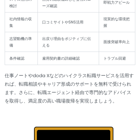
即戦力アピール
検討
ーズ確認
社内情報の収
現実的な環境把
口コミサイトやSNS活用
集
握
志望動機の準
出戻り理由をポジティブに伝
面接突破率向上
備
える
条件確認
雇用契約書の詳細確認
トラブル回避
仕事ノートやdoda Xなどのハイクラス転職サービスを活用す
れば、転職相談やキャリア形成のサポートを無料で受けられ
ます。さらに、転職エージェント経由で専門的なアドバイス
を取得し、満足度の高い職場復帰を実現しましょう。