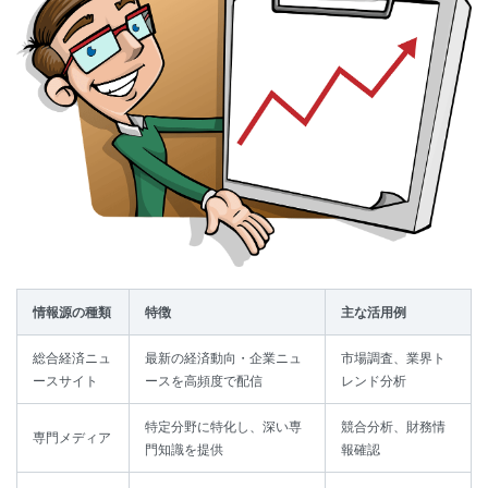
情報源の種類
特徴
主な活用例
総合経済ニュ
最新の経済動向・企業ニュ
市場調査、業界ト
ースサイト
ースを高頻度で配信
レンド分析
特定分野に特化し、深い専
競合分析、財務情
専門メディア
門知識を提供
報確認