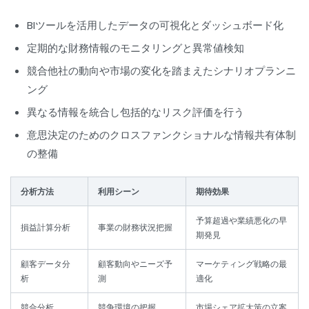
BIツールを活用したデータの可視化とダッシュボード化
定期的な財務情報のモニタリングと異常値検知
競合他社の動向や市場の変化を踏まえたシナリオプランニ
ング
異なる情報を統合し包括的なリスク評価を行う
意思決定のためのクロスファンクショナルな情報共有体制
の整備
分析方法
利用シーン
期待効果
予算超過や業績悪化の早
損益計算分析
事業の財務状況把握
期発見
顧客データ分
顧客動向やニーズ予
マーケティング戦略の最
析
測
適化
競合分析
競争環境の把握
市場シェア拡大策の立案