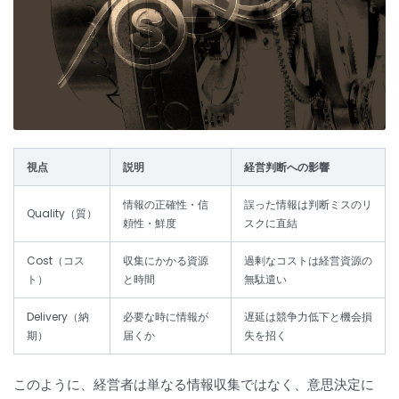
視点
説明
経営判断への影響
情報の正確性・信
誤った情報は判断ミスのリ
Quality（質）
頼性・鮮度
スクに直結
Cost（コス
収集にかかる資源
過剰なコストは経営資源の
ト）
と時間
無駄遣い
Delivery（納
必要な時に情報が
遅延は競争力低下と機会損
期）
届くか
失を招く
このように、経営者は単なる情報収集ではなく、意思決定に