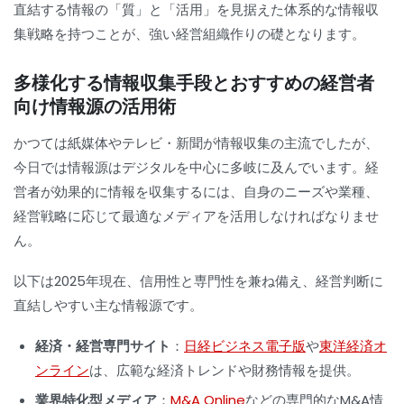
直結する情報の「質」と「活用」を見据えた体系的な情報収
集戦略を持つことが、強い経営組織作りの礎となります。
多様化する情報収集手段とおすすめの経営者
向け情報源の活用術
かつては紙媒体やテレビ・新聞が情報収集の主流でしたが、
今日では情報源はデジタルを中心に多岐に及んでいます。経
営者が効果的に情報を収集するには、自身のニーズや業種、
経営戦略に応じて最適なメディアを活用しなければなりませ
ん。
以下は2025年現在、信用性と専門性を兼ね備え、経営判断に
直結しやすい主な情報源です。
経済・経営専門サイト
：
日経ビジネス電子版
や
東洋経済オ
ンライン
は、広範な経済トレンドや財務情報を提供。
業界特化型メディア
：
M&A Online
などの専門的なM&A情