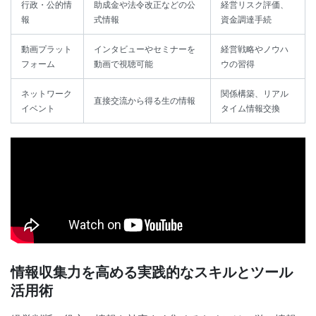
行政・公的情
助成金や法令改正などの公
経営リスク評価、
報
式情報
資金調達手続
動画プラット
インタビューやセミナーを
経営戦略やノウハ
フォーム
動画で視聴可能
ウの習得
ネットワーク
関係構築、リアル
直接交流から得る生の情報
イベント
タイム情報交換
情報収集力を高める実践的なスキルとツール
活用術