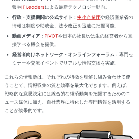
報や
IT Leaders
による最新テクノロジー動向。
行政・支援機関の公式サイト
：
中小企業庁
や経済産業省の
情報は制度や助成金、法令改正を迅速に把握可能。
動画メディア
：
PIVOT
や日本の社長tvは生の経営者から直
接学べる機会を提供。
経営者向けネットワーク・オンラインフォーラム
：専門セ
ミナーや交流イベントでリアルな情報交換を実施。
これらの情報源は、それぞれの特徴を理解し組み合わせて使
うことで、情報収集の質と効率を最大化できます。例えば、
戦略的な意思決定には総合的な経済動向を把握するためのニ
ュース媒体に加え、自社業界に特化した専門情報を活用する
ことが効果的です。