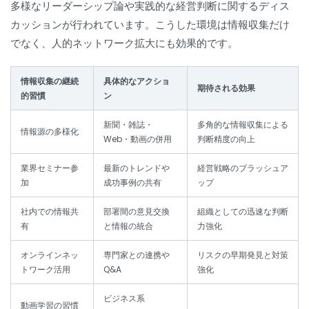
多様なリーダーシップ論や実践的な経営判断に関するディス
カッションが行われています。こうした環境は情報収集だけ
でなく、人的ネットワーク拡大にも効果的です。
情報収集の継続
具体的なアクショ
期待される効果
的習慣
ン
新聞・雑誌・
多角的な情報収集による
情報源の多様化
Web・動画の併用
判断精度の向上
業界セミナー参
最新のトレンドや
経営戦略のブラッシュア
加
成功事例の共有
ップ
社内での情報共
部署間の意見交換
組織としての迅速な判断
有
と情報の統合
力強化
オンラインネッ
専門家との連携や
リスクの早期発見と対策
トワーク活用
Q&A
強化
ビジネス系
動画学習の習慣