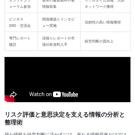
オンラインフ
業界の最新動向や裏
リアルタイム情報、人的
ォーラム参加
情報収集
ネットワーク獲得
ビジネス
関係構築とインタビ
信頼性の高い情報獲得
SNS・交流会
ュー実施
専門レポート
深堀りレポートや市
経営判断の質向上
購読
場分析資料入手
リスク評価と意思決定を支える情報の分析と
整理術
得た情報を経営判断に活かすには、単なる情報収集だけでは