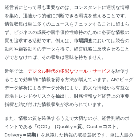
経営者にとって最も重要なのは、コンスタントに適切な情報
を集め、迅速かつ的確に判断できる環境を整えることです。
情報収集は単に多くのニュースをチェックすることに留まら
ず、ビジネスの成長や競争優位性維持のために必要な情報の
質を追求する活動です。例えば、
市場調査
においては競合の
動向や顧客動向のデータを得て、経営戦略に反映させること
ができなければ、その収集は意味を持ちません。
近年では、
デジタル時代の多彩なツール・サービス
を駆使す
ることで効率的に情報を得る方法が増えています。AIやビッグ
データ解析によるデータ分析により、膨大な情報から有益な
市場トレンドやリスクを抽出し、財務情報など経営上の重要
指標と結び付けた情報収集が求められています。
また、情報の質を確保するうえで大切なのが、経営判断のポ
イントである
「QCD」（Quality＝質、Cost＝コスト、
Delivery＝納期）
を意識した情報の取捨選択です。単に大量の